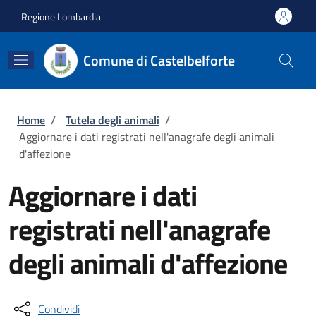
Salta al contenuto principale
Skip to footer content
Regione Lombardia
Comune di Castelbelforte
Briciole di pane
Home
/
Tutela degli animali
/
Aggiornare i dati registrati nell'anagrafe degli animali
d'affezione
Aggiornare i dati
registrati nell'anagrafe
degli animali d'affezione
Condividi