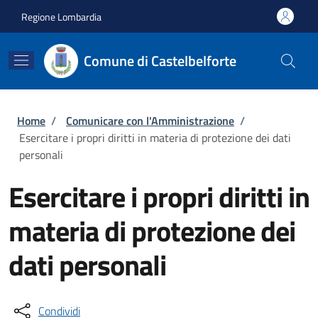
Salta al contenuto principale
Skip to footer content
Regione Lombardia
Comune di Castelbelforte
Briciole di pane
Home
/
Comunicare con l'Amministrazione
/
Esercitare i propri diritti in materia di protezione dei dati
personali
Esercitare i propri diritti in
materia di protezione dei
dati personali
Condividi