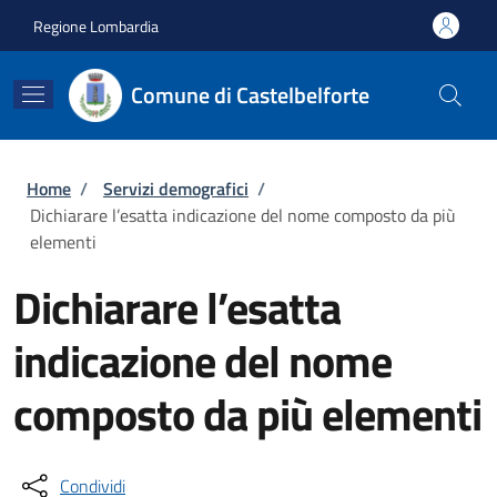
Salta al contenuto principale
Skip to footer content
Regione Lombardia
Comune di Castelbelforte
Briciole di pane
Home
/
Servizi demografici
/
Dichiarare l’esatta indicazione del nome composto da più
elementi
Dichiarare l’esatta
indicazione del nome
composto da più elementi
Condividi