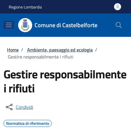
Salta al contenuto principale
Skip to footer content
Regione Lombardia
Comune di Castelbelforte
Briciole di pane
Home
/
Ambiente, paesaggio ed ecologia
/
Gestire responsabilmente i rifiuti
Gestire responsabilmente
i rifiuti
Condividi
Normativa di riferimento