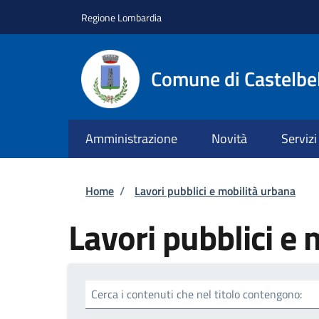
Salta al contenuto principale
Skip to footer content
Regione Lombardia
Comune di Castelbe
Amministrazione
Novità
Servizi
Briciole di pane
Home
/
Lavori pubblici e mobilità urbana
Lavori pubblici e 
Cerca i contenuti che nel titolo contengono: