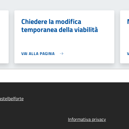
Chiedere la modifica
temporanea della viabilità
VAI ALLA PAGINA
stelbelforte
Informativa privacy