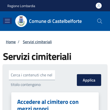
Salta al contenuto principale
Skip to footer content
Regione Lombardia
Comune di Castelbelforte
Briciole di pane
Home
/
Servizi cimiteriali
Servizi cimiteriali
Cerca i contenuti che nel
titolo contengono:
Accedere al cimitero con
mezzi propri