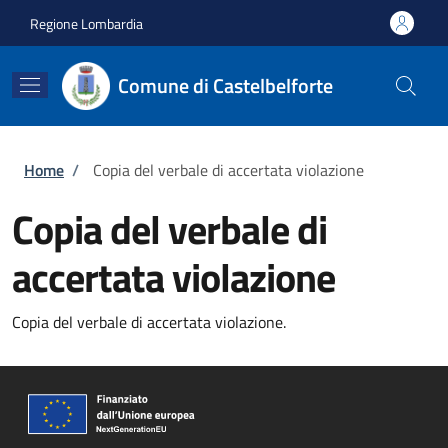
Salta al contenuto principale
Skip to footer content
Regione Lombardia
Comune di Castelbelforte
Briciole di pane
Home
/
Copia del verbale di accertata violazione
Copia del verbale di
accertata violazione
Copia del verbale di accertata violazione.