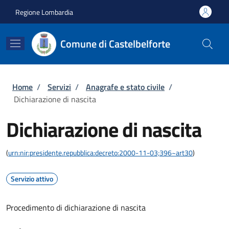
Salta al contenuto principale
Skip to footer content
Regione Lombardia
Comune di Castelbelforte
Briciole di pane
Home
/
Servizi
/
Anagrafe e stato civile
/
Dichiarazione di nascita
Dichiarazione di nascita
(
urn:nir:presidente.repubblica:decreto:2000-11-03;396~art30
)
Servizio attivo
Procedimento di dichiarazione di nascita