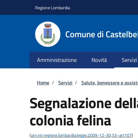
Salta al contenuto principale
Skip to footer content
Regione Lombardia
Comune di Castelbe
Amministrazione
Novità
Servizi
Briciole di pane
Home
/
Servizi
/
Salute, benessere e assis
Segnalazione dell
colonia felina
(
urn:nir:regione.lombardia:legge:2009-12-30;33~art107
)