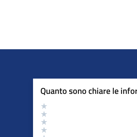
Quanto sono chiare le info
Valutazione
Valuta 5 stelle su 5
Valuta 4 stelle su 5
Valuta 3 stelle su 5
Valuta 2 stelle su 5