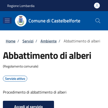
Salta al contenuto principale
Skip to footer content
Regione Lombardia
Comune di Castelbelforte
Briciole di pane
Home
/
Servizi
/
Ambiente
/
Abbattimento di alberi
Abbattimento di alberi
(Regolamento comunale)
Servizio attivo
Procedimento di abbattimento di alberi
Accedi al servizio