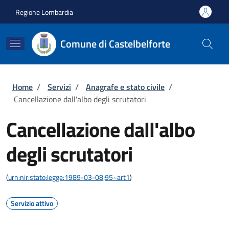
Salta al contenuto principale
Skip to footer content
Regione Lombardia
Comune di Castelbelforte
Briciole di pane
Home
/
Servizi
/
Anagrafe e stato civile
/
Cancellazione dall'albo degli scrutatori
Cancellazione dall'albo
degli scrutatori
(
urn:nir:stato:legge:1989-03-08;95~art1
)
Servizio attivo