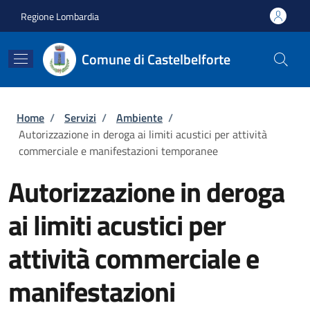
Salta al contenuto principale
Skip to footer content
Regione Lombardia
Comune di Castelbelforte
Briciole di pane
Home
/
Servizi
/
Ambiente
/
Autorizzazione in deroga ai limiti acustici per attività
commerciale e manifestazioni temporanee
Autorizzazione in deroga
ai limiti acustici per
attività commerciale e
manifestazioni