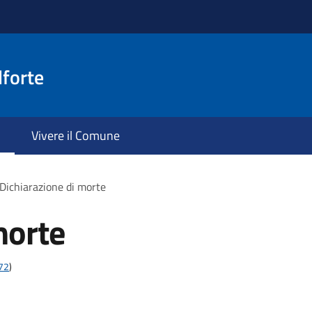
lforte
Vivere il Comune
Dichiarazione di morte
morte
t72
)