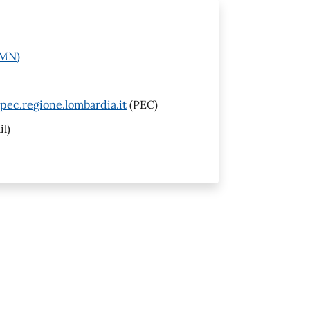
(MN)
pec.regione.lombardia.it
(PEC)
l)