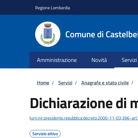
Salta al contenuto principale
Skip to footer content
Regione Lombardia
Comune di Castelbe
Amministrazione
Novità
Servizi
Briciole di pane
Home
/
Servizi
/
Anagrafe e stato civile
/
Dichiarazione di 
(
urn:nir:presidente.repubblica:decreto:2000-11-03;396~ar
Servizio attivo