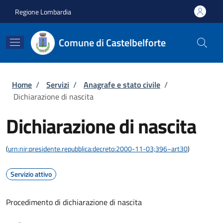
Salta al contenuto principale
Skip to footer content
Regione Lombardia
Comune di Castelbelforte
Briciole di pane
Home
/
Servizi
/
Anagrafe e stato civile
/
Dichiarazione di nascita
Dichiarazione di nascita
(
urn:nir:presidente.repubblica:decreto:2000-11-03;396~art30
)
Servizio attivo
Procedimento di dichiarazione di nascita