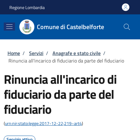
Salta al contenuto principale
Skip to footer content
Regione Lombardia
Comune di Castelbelforte
Briciole di pane
Home
/
Servizi
/
Anagrafe e stato civile
/
Rinuncia all'incarico di fiduciario da parte del fiduciario
Rinuncia all'incarico di
fiduciario da parte del
fiduciario
(
urn:nir:stato:legge:2017-12-22;219~art4
)
Servizio attivo