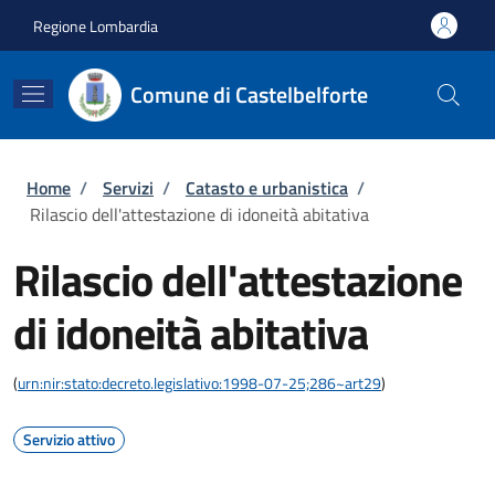
Salta al contenuto principale
Skip to footer content
Regione Lombardia
Comune di Castelbelforte
Briciole di pane
Home
/
Servizi
/
Catasto e urbanistica
/
Rilascio dell'attestazione di idoneità abitativa
Rilascio dell'attestazione
di idoneità abitativa
(
urn:nir:stato:decreto.legislativo:1998-07-25;286~art29
)
Servizio attivo