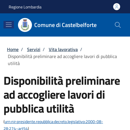
Salta al contenuto principale
Skip to footer content
Regione Lombardia
Comune di Castelbelforte
Briciole di pane
Home
/
Servizi
/
Vita lavorativa
/
Disponibilità preliminare ad accogliere lavori di pubblica
utilità
Disponibilità preliminare
ad accogliere lavori di
pubblica utilità
(
urn:nir:presidente.repubblica:decreto.legislativo:2000-08-
28;274~art54
)