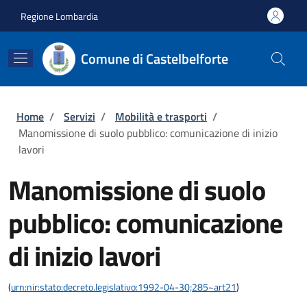
Salta al contenuto principale
Skip to footer content
Regione Lombardia
Comune di Castelbelforte
Briciole di pane
Home
/
Servizi
/
Mobilità e trasporti
/
Manomissione di suolo pubblico: comunicazione di inizio
lavori
Manomissione di suolo
pubblico: comunicazione
di inizio lavori
(
urn:nir:stato:decreto.legislativo:1992-04-30;285~art21
)