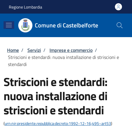
Salta al contenuto principale
Skip to footer content
Regione Lombardia
Comune di Castelbelforte
Briciole di pane
Home
/
Servizi
/
Imprese e commercio
/
Striscioni e stendardi: nuova installazione di striscioni e
stendardi
Striscioni e stendardi:
nuova installazione di
striscioni e stendardi
(
urn:nir:presidente.repubblica:decreto:1992-12-16;495~art53
)