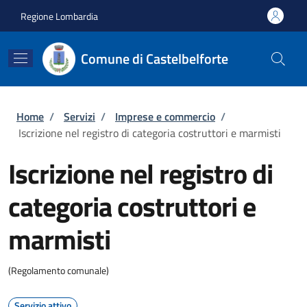
Salta al contenuto principale
Skip to footer content
Regione Lombardia
Comune di Castelbelforte
Briciole di pane
Home
/
Servizi
/
Imprese e commercio
/
Iscrizione nel registro di categoria costruttori e marmisti
Iscrizione nel registro di
categoria costruttori e
marmisti
(Regolamento comunale)
Servizio attivo