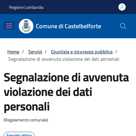
Salta al contenuto principale
Skip to footer content
Regione Lombardia
Comune di Castelbelforte
Briciole di pane
Home
/
Servizi
/
Giustizia e sicurezza pubblica
/
Segnalazione di avvenuta violazione dei dati personali
Segnalazione di avvenuta
violazione dei dati
personali
(Regolamento comunale)
Servizio attivo