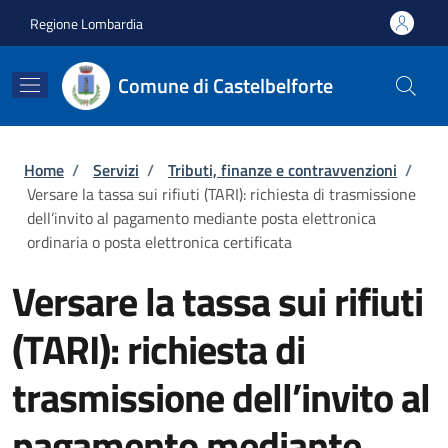
Salta al contenuto principale
Skip to footer content
Regione Lombardia
Comune di Castelbelforte
Briciole di pane
Home
/
Servizi
/
Tributi, finanze e contravvenzioni
/
Versare la tassa sui rifiuti (TARI): richiesta di trasmissione
dell’invito al pagamento mediante posta elettronica
ordinaria o posta elettronica certificata
Versare la tassa sui rifiuti
(TARI): richiesta di
trasmissione dell’invito al
pagamento mediante