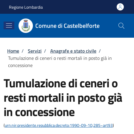
Salta al contenuto principale
Skip to footer content
Regione Lombardia
Comune di Castelbelforte
Briciole di pane
Home
/
Servizi
/
Anagrafe e stato civile
/
Tumulazione di ceneri o resti mortali in posto già in
concessione
Tumulazione di ceneri o
resti mortali in posto già
in concessione
(
urn:nir:presidente.repubblica:decreto:1990-09-10;285~art93
)