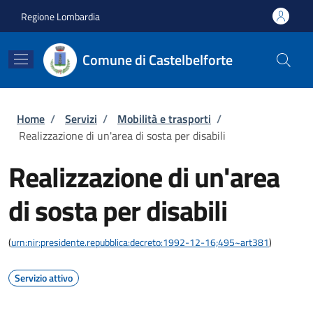
Salta al contenuto principale
Skip to footer content
Regione Lombardia
Comune di Castelbelforte
Briciole di pane
Home
/
Servizi
/
Mobilità e trasporti
/
Realizzazione di un'area di sosta per disabili
Realizzazione di un'area
di sosta per disabili
(
urn:nir:presidente.repubblica:decreto:1992-12-16;495~art381
)
Servizio attivo