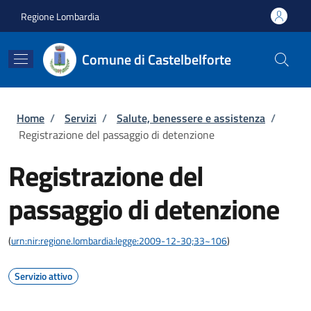
Salta al contenuto principale
Skip to footer content
Regione Lombardia
Comune di Castelbelforte
Briciole di pane
Home
/
Servizi
/
Salute, benessere e assistenza
/
Registrazione del passaggio di detenzione
Registrazione del
passaggio di detenzione
(
urn:nir:regione.lombardia:legge:2009-12-30;33~106
)
Servizio attivo