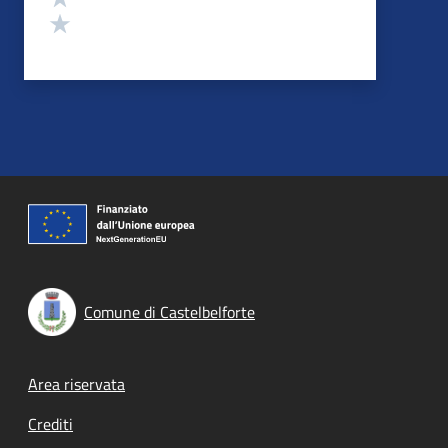
Valuta 1 stelle su 5
Comune di Castelbelforte
Footer menu
Area riservata
Crediti