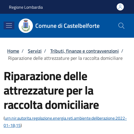
Salta al contenuto principale
Skip to footer content
Regione Lombardia
Comune di Castelbelforte
Briciole di pane
Home
/
Servizi
/
Tributi, finanze e contravvenzioni
/
Riparazione delle attrezzature per la raccolta domiciliare
Riparazione delle
attrezzature per la
raccolta domiciliare
(
urn:nir:autorita.regolazione.energia.reti.ambiente:deliberazione:2022-
01-18;15
)